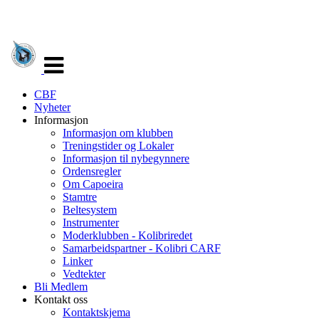
Veksle
navigasjon
CBF
Nyheter
Informasjon
Informasjon om klubben
Treningstider og Lokaler
Informasjon til nybegynnere
Ordensregler
Om Capoeira
Stamtre
Beltesystem
Instrumenter
Moderklubben - Kolibriredet
Samarbeidspartner - Kolibri CARF
Linker
Vedtekter
Bli Medlem
Kontakt oss
Kontaktskjema