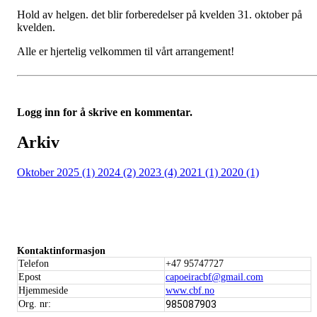
Hold av helgen. det blir forberedelser på kvelden 31. oktober på
kvelden.
Alle er hjertelig velkommen til vårt arrangement!
Logg inn for å skrive en kommentar.
Arkiv
Oktober 2025 (1)
2024 (2)
2023 (4)
2021 (1)
2020 (1)
Kontaktinformasjon
Telefon
+47 95747727
Epost
capoeiracbf@gmail.com
Hjemmeside
www.cbf.no
Org. nr:
985087903