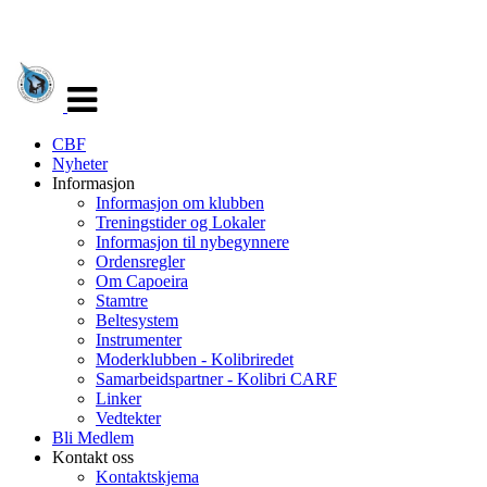
Veksle
navigasjon
CBF
Nyheter
Informasjon
Informasjon om klubben
Treningstider og Lokaler
Informasjon til nybegynnere
Ordensregler
Om Capoeira
Stamtre
Beltesystem
Instrumenter
Moderklubben - Kolibriredet
Samarbeidspartner - Kolibri CARF
Linker
Vedtekter
Bli Medlem
Kontakt oss
Kontaktskjema