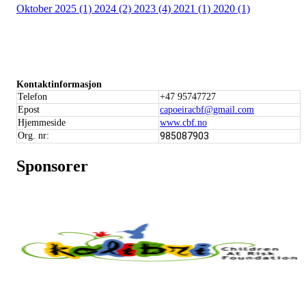
Oktober 2025 (1)
2024 (2)
2023 (4)
2021 (1)
2020 (1)
Kontaktinformasjon
Telefon
+47 95747727
Epost
capoeiracbf@gmail.com
Hjemmeside
www.cbf.no
Org. nr:
985087903
Sponsorer