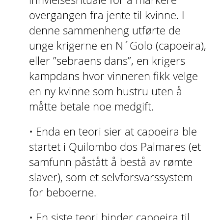
overgangen fra jente til kvinne. I
denne sammenheng utførte de
unge krigerne en N´Golo (capoeira),
eller ”sebraens dans”, en krigers
kampdans hvor vinneren fikk velge
en ny kvinne som hustru uten å
måtte betale noe medgift.
• Enda en teori sier at capoeira ble
startet i Quilombo dos Palmares (et
samfunn påstått å bestå av rømte
slaver), som et selvforsvarssystem
for beboerne.
• En siste teori binder capoeira til