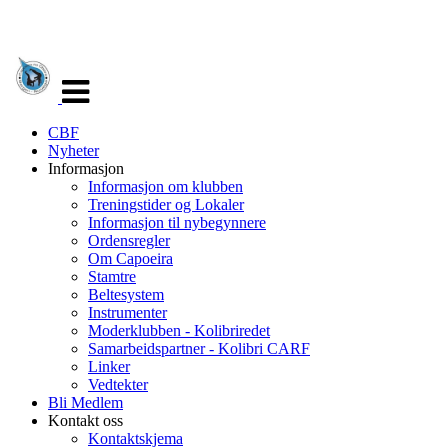
Veksle
navigasjon
CBF
Nyheter
Informasjon
Informasjon om klubben
Treningstider og Lokaler
Informasjon til nybegynnere
Ordensregler
Om Capoeira
Stamtre
Beltesystem
Instrumenter
Moderklubben - Kolibriredet
Samarbeidspartner - Kolibri CARF
Linker
Vedtekter
Bli Medlem
Kontakt oss
Kontaktskjema