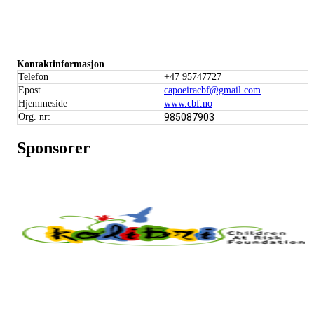
Kontaktinformasjon
Telefon
+47 95747727
Epost
capoeiracbf@gmail.com
Hjemmeside
www.cbf.no
Org. nr:
985087903
Sponsorer