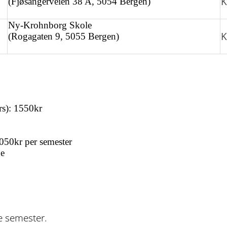
K
(Fjøsangerveien 38 A, 5054 Bergen)
Ny-Krohnborg Skole
K
(Rogagaten 9, 5055 Bergen)
rs): 1550kr
1050kr per semester
ne
e semester.