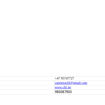
+47 95747727
capoeiracbf@gmail.com
www.cbf.no
985087903