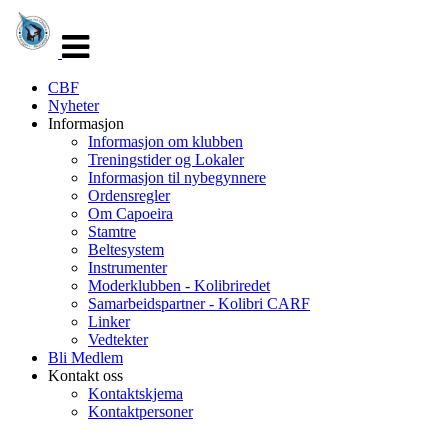
Veksle
navigasjon
CBF
Nyheter
Informasjon
Informasjon om klubben
Treningstider og Lokaler
Informasjon til nybegynnere
Ordensregler
Om Capoeira
Stamtre
Beltesystem
Instrumenter
Moderklubben - Kolibriredet
Samarbeidspartner - Kolibri CARF
Linker
Vedtekter
Bli Medlem
Kontakt oss
Kontaktskjema
Kontaktpersoner