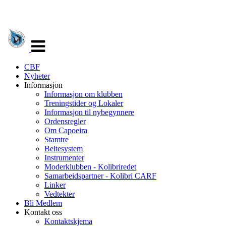
Veksle
navigasjon
CBF
Nyheter
Informasjon
Informasjon om klubben
Treningstider og Lokaler
Informasjon til nybegynnere
Ordensregler
Om Capoeira
Stamtre
Beltesystem
Instrumenter
Moderklubben - Kolibriredet
Samarbeidspartner - Kolibri CARF
Linker
Vedtekter
Bli Medlem
Kontakt oss
Kontaktskjema