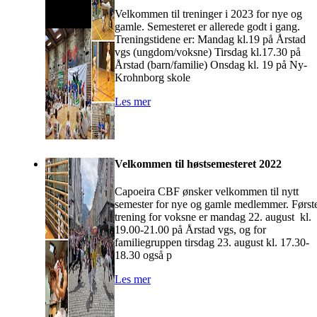
Velkommen til treninger i 2023 for nye og
gamle. Semesteret er allerede godt i gang.
Treningstidene er: Mandag kl.19 på Årstad
vgs (ungdom/voksne) Tirsdag kl.17.30 på
Årstad (barn/familie) Onsdag kl. 19 på Ny-
Krohnborg skole
Les mer
Velkommen til høstsemesteret 2022
Capoeira CBF ønsker velkommen til nytt
semester for nye og gamle medlemmer. Først
trening for voksne er mandag 22. august kl.
19.00-21.00 på Årstad vgs, og for
familiegruppen tirsdag 23. august kl. 17.30-
18.30 også p
Les mer