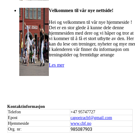
Velkommen til vår nye nettside!
Hei og velkommen til vår nye hjemmeside !
Det er en stor glede å kunne dele denne
hjemmesiden med dere og vi håper og tror at
vi kommer til å få et stort utbytte av den. Her
kan du lese om treninger, nyheter og mye mer
I kalenderen vår finner du informasjon om
treningstider og fremtidige arrange
Les mer
Kontaktinformasjon
Telefon
+47 95747727
Epost
capoeiracbf@gmail.com
Hjemmeside
www.cbf.no
Org. nr:
985087903