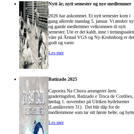
Nytt år, nytt semester og nye medlemmer
2026 har ankommet. Et nytt semester kom i
gang allerede mandag 5. januar. Vi ønsker ny
og gamle medlemmer velkommen til nytt
semester. Ute er det kaldt, inne i treningssale
våre på Årstad VGS og Ny-Krohnborg er de
godt og varm
Les mer
Batizado 2025
Capoeira Na Chuva arrangerer årets
graderingsfest, Batizado e Troca de Cordöes,
lørdag 1. november på Ulriken bydelsenter
(Landåsveien 31). Det blir dåp for de
medlemmene som tar sitt første belte, og bytt
Les mer