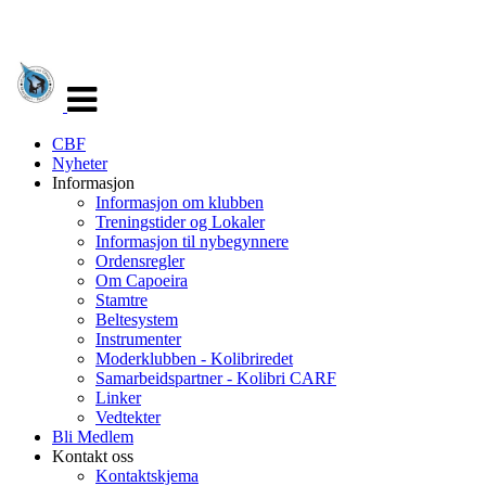
Veksle
navigasjon
CBF
Nyheter
Informasjon
Informasjon om klubben
Treningstider og Lokaler
Informasjon til nybegynnere
Ordensregler
Om Capoeira
Stamtre
Beltesystem
Instrumenter
Moderklubben - Kolibriredet
Samarbeidspartner - Kolibri CARF
Linker
Vedtekter
Bli Medlem
Kontakt oss
Kontaktskjema