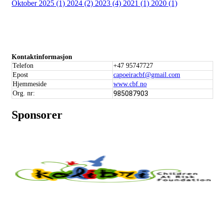
Oktober 2025 (1)
2024 (2)
2023 (4)
2021 (1)
2020 (1)
Kontaktinformasjon
Telefon
+47 95747727
Epost
capoeiracbf@gmail.com
Hjemmeside
www.cbf.no
Org. nr:
985087903
Sponsorer