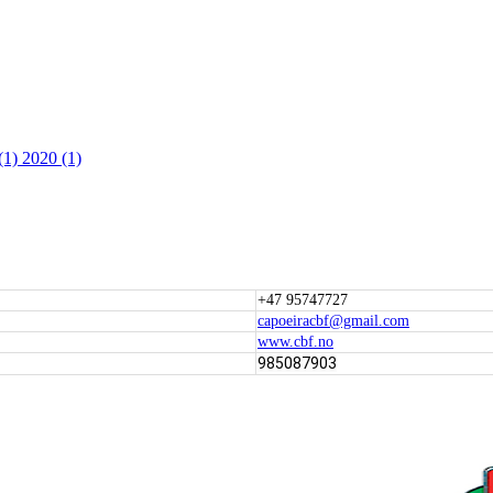
(1)
2020 (1)
+47 95747727
capoeiracbf@gmail.com
www.cbf.no
985087903