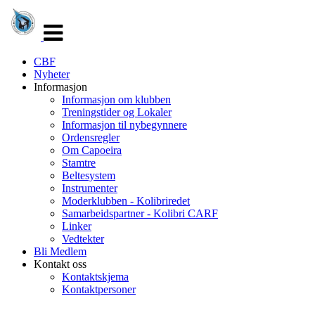
Veksle
navigasjon
CBF
Nyheter
Informasjon
Informasjon om klubben
Treningstider og Lokaler
Informasjon til nybegynnere
Ordensregler
Om Capoeira
Stamtre
Beltesystem
Instrumenter
Moderklubben - Kolibriredet
Samarbeidspartner - Kolibri CARF
Linker
Vedtekter
Bli Medlem
Kontakt oss
Kontaktskjema
Kontaktpersoner