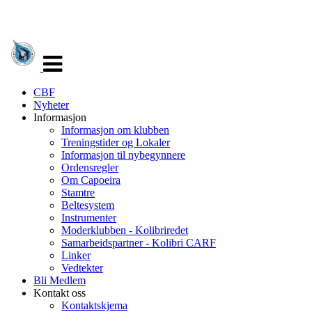
Veksle
navigasjon
CBF
Nyheter
Informasjon
Informasjon om klubben
Treningstider og Lokaler
Informasjon til nybegynnere
Ordensregler
Om Capoeira
Stamtre
Beltesystem
Instrumenter
Moderklubben - Kolibriredet
Samarbeidspartner - Kolibri CARF
Linker
Vedtekter
Bli Medlem
Kontakt oss
Kontaktskjema