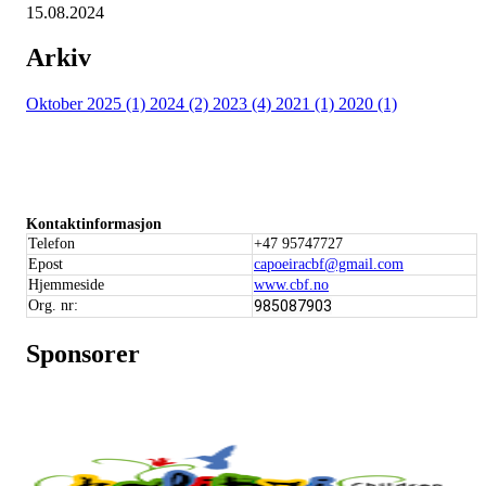
15.08.2024
Arkiv
Oktober 2025 (1)
2024 (2)
2023 (4)
2021 (1)
2020 (1)
Kontaktinformasjon
Telefon
+47 95747727
Epost
capoeiracbf@gmail.com
Hjemmeside
www.cbf.no
Org. nr:
985087903
Sponsorer