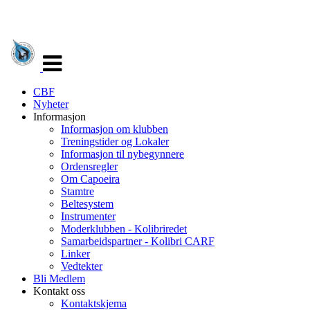
Veksle
navigasjon
CBF
Nyheter
Informasjon
Informasjon om klubben
Treningstider og Lokaler
Informasjon til nybegynnere
Ordensregler
Om Capoeira
Stamtre
Beltesystem
Instrumenter
Moderklubben - Kolibriredet
Samarbeidspartner - Kolibri CARF
Linker
Vedtekter
Bli Medlem
Kontakt oss
Kontaktskjema